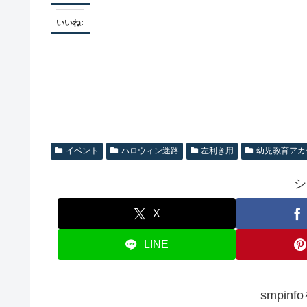
いいね:
イベント
ハロウィン迷路
左利き用
幼児教育アカ
シ
X
LINE
smpin