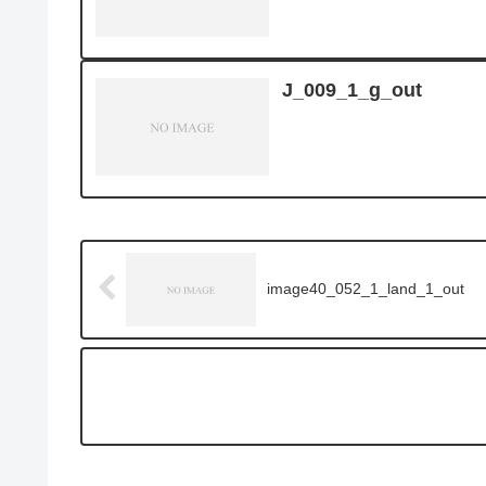
J_009_1_g_out
image40_052_1_land_1_out