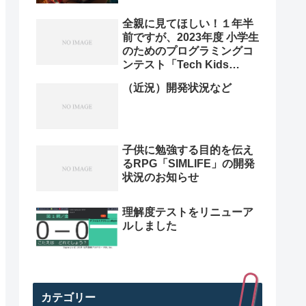
全親に見てほしい！１年半
前ですが、2023年度 小学生
のためのプログラミングコ
ンテスト「Tech Kids
Grand Prix 2023」本選決
（近況）開発状況など
勝プレゼン動画を紹介。プ
ログラミング小学生のレベ
ル高すぎ
子供に勉強する目的を伝え
るRPG「SIMLIFE」の開発
状況のお知らせ
理解度テストをリニューア
ルしました
カテゴリー