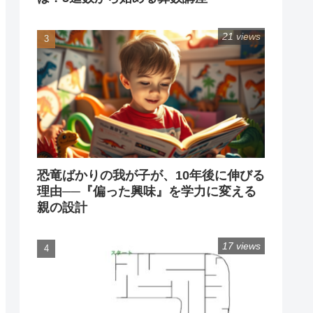
21 views
恐竜ばかりの我が子が、10年後に伸びる
理由──『偏った興味』を学力に変える
親の設計
17 views