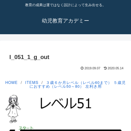
教育の成果は運ではなく設計によって生み出せる。
幼児教育アカデミー
I_051_1_g_out
2019.09.07
2020.05.14
HOME
ITEMS
３歳６か月レベル（レベル60まで）
５歳児
におすすめ（レベル50～80）
左利き用