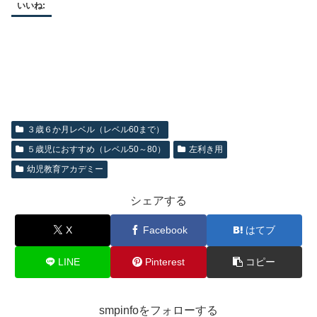
いいね:
３歳６か月レベル（レベル60まで）
５歳児におすすめ（レベル50～80）
左利き用
幼児教育アカデミー
シェアする
X
Facebook
はてブ
LINE
Pinterest
コピー
smpinfoをフォローする