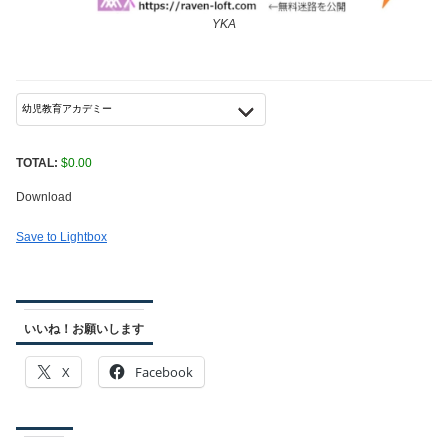
YKA
TOTAL:
$
0.00
Download
Save to Lightbox
いいね！お願いします
X
Facebook