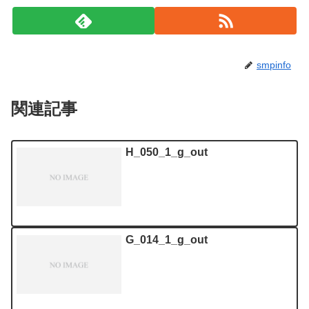
smpinfo
関連記事
H_050_1_g_out
G_014_1_g_out