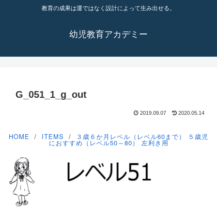
教育の成果は運ではなく設計によって生み出せる。
幼児教育アカデミー
G_051_1_g_out
2019.09.07
2020.05.14
HOME
ITEMS
３歳６か月レベル（レベル60まで）
５歳児
におすすめ（レベル50～80）
左利き用