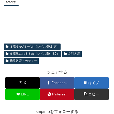
いいね:
３歳６か月レベル（レベル60まで）
５歳児におすすめ（レベル50～80）
左利き用
幼児教育アカデミー
シェアする
X
Facebook
はてブ
LINE
Pinterest
コピー
smpinfoをフォローする