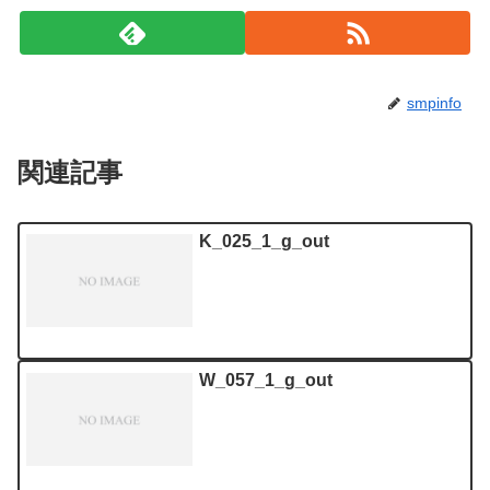
smpinfo
関連記事
K_025_1_g_out
W_057_1_g_out