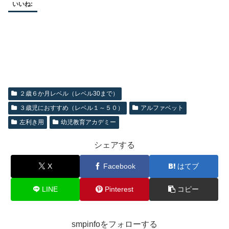
いいね:
２歳６か月レベル（レベル30まで）
３歳児におすすめ（レベル１～５０）
アルファベット
左利き用
幼児教育アカデミー
シェアする
X
Facebook
はてブ
LINE
Pinterest
コピー
smpinfoをフォローする