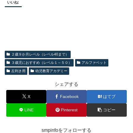
いいね:
２歳９か月レベル（レベル40まで）
３歳児におすすめ（レベル１～５０）
アルファベット
左利き用
幼児教育アカデミー
シェアする
X
Facebook
はてブ
LINE
Pinterest
コピー
smpinfoをフォローする