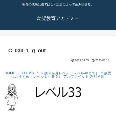
教育の成果は運ではなく設計によって生み出せる。
幼児教育アカデミー
C_033_1_g_out
2019.09.05
2020.05.14
HOME
ITEMS
２歳９か月レベル（レベル40まで）
３歳児
におすすめ（レベル１～５０）
アルファベット
左利き用