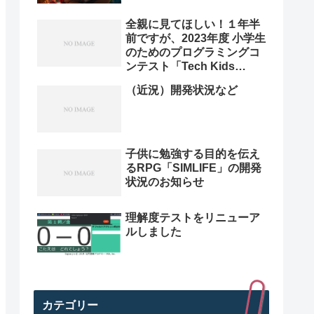
全親に見てほしい！１年半
前ですが、2023年度 小学生
のためのプログラミングコ
ンテスト「Tech Kids
Grand Prix 2023」本選決
（近況）開発状況など
勝プレゼン動画を紹介。プ
ログラミング小学生のレベ
ル高すぎ
子供に勉強する目的を伝え
るRPG「SIMLIFE」の開発
状況のお知らせ
理解度テストをリニューア
ルしました
カテゴリー