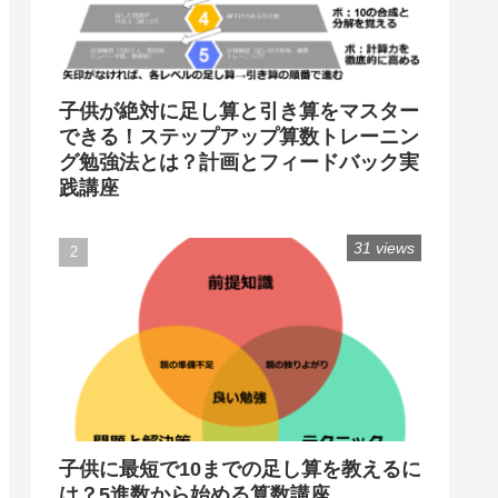
子供が絶対に足し算と引き算をマスター
できる！ステップアップ算数トレーニン
グ勉強法とは？計画とフィードバック実
践講座
31 views
子供に最短で10までの足し算を教えるに
は？5進数から始める算数講座