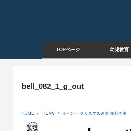
TOPページ
幼児教育
bell_082_1_g_out
HOME
ITEMS
イベント
クリスマス迷路
左利き用