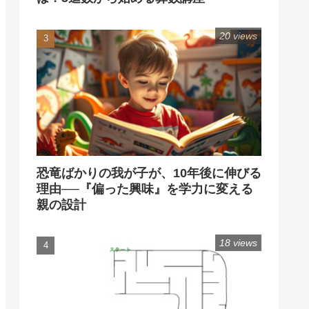
20 views
恐竜ばかりの我が子が、10年後に伸びる
理由──『偏った興味』を学力に変える
親の設計
18 views