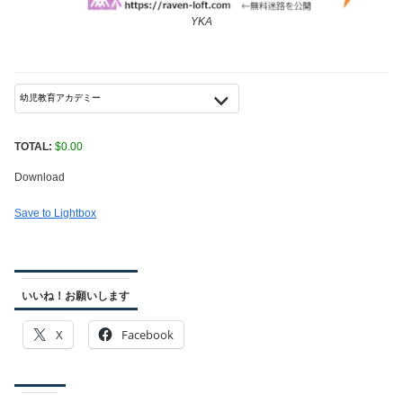
YKA
TOTAL:
$
0.00
Download
Save to Lightbox
いいね！お願いします
X
Facebook