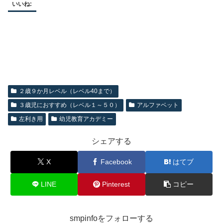
いいね:
２歳９か月レベル（レベル40まで）
３歳児におすすめ（レベル１～５０）
アルファベット
左利き用
幼児教育アカデミー
シェアする
X
Facebook
はてブ
LINE
Pinterest
コピー
smpinfoをフォローする