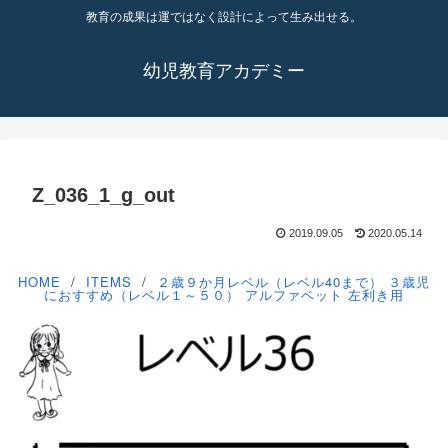
教育の成果は運ではなく設計によって生み出せる。
幼児教育アカデミー
Z_036_1_g_out
2019.09.05
2020.05.14
HOME
ITEMS
２歳９か月レベル（レベル40まで）
３歳児
におすすめ（レベル１～５０）
アルファベット
左利き用