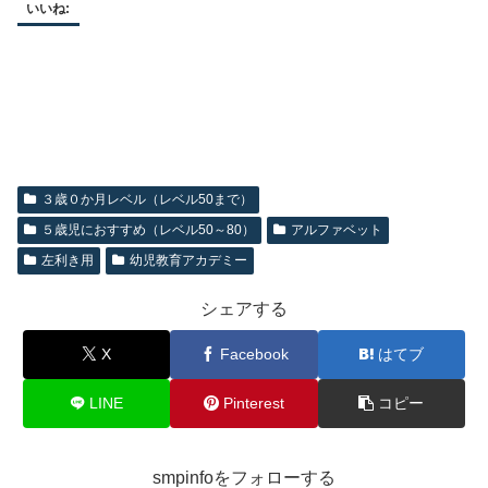
いいね:
３歳０か月レベル（レベル50まで）
５歳児におすすめ（レベル50～80）
アルファベット
左利き用
幼児教育アカデミー
シェアする
X
Facebook
はてブ
LINE
Pinterest
コピー
smpinfoをフォローする