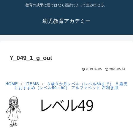
教育の成果は運ではなく設計によって生み出せる。
幼児教育アカデミー
Y_049_1_g_out
2019.09.05
2020.05.14
HOME
ITEMS
３歳０か月レベル（レベル50まで）
５歳児
におすすめ（レベル50～80）
アルファベット
左利き用