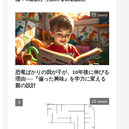
21 views
恐竜ばかりの我が子が、10年後に伸びる
理由──『偏った興味』を学力に変える
親の設計
18 views