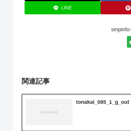
LINE
smpin
関連記事
tonakai_085_1_g_out