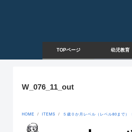
TOPページ
幼児教育
W_076_11_out
HOME
ITEMS
５歳０か月レベル（レベル80まで）