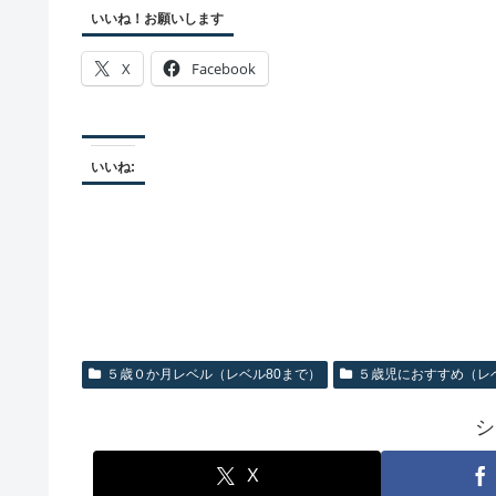
いいね！お願いします
X
Facebook
いいね:
５歳０か月レベル（レベル80まで）
５歳児におすすめ（レベ
シ
X