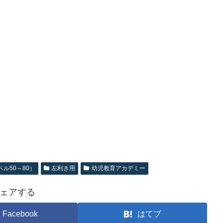
ル50～80）
左利き用
幼児教育アカデミー
ェアする
Facebook
はてブ