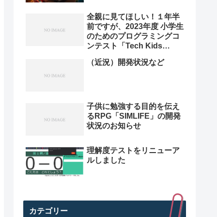
全親に見てほしい！１年半
前ですが、2023年度 小学生
のためのプログラミングコ
ンテスト「Tech Kids
Grand Prix 2023」本選決
（近況）開発状況など
勝プレゼン動画を紹介。プ
ログラミング小学生のレベ
ル高すぎ
子供に勉強する目的を伝え
るRPG「SIMLIFE」の開発
状況のお知らせ
理解度テストをリニューア
ルしました
カテゴリー