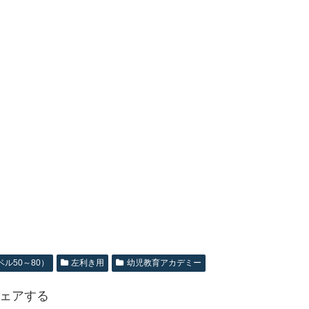
ル50～80）
左利き用
幼児教育アカデミー
ェアする