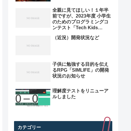
全親に見てほしい！１年半
前ですが、2023年度 小学生
のためのプログラミングコ
ンテスト「Tech Kids
Grand Prix 2023」本選決
（近況）開発状況など
勝プレゼン動画を紹介。プ
ログラミング小学生のレベ
ル高すぎ
子供に勉強する目的を伝え
るRPG「SIMLIFE」の開発
状況のお知らせ
理解度テストをリニューア
ルしました
カテゴリー