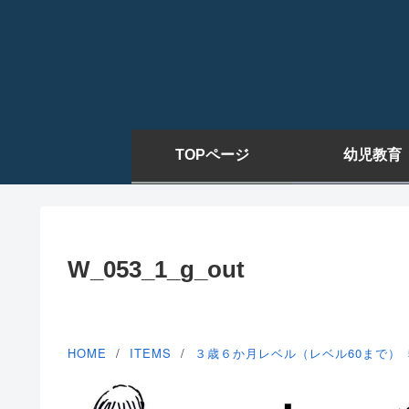
TOPページ
幼児教育
W_053_1_g_out
HOME
ITEMS
３歳６か月レベル（レベル60まで）