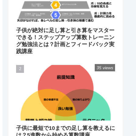
子供が絶対に足し算と引き算をマスター
できる！ステップアップ算数トレーニン
グ勉強法とは？計画とフィードバック実
践講座
35 views
子供に最短で10までの足し算を教えるに
は？5進数から始める算数講座