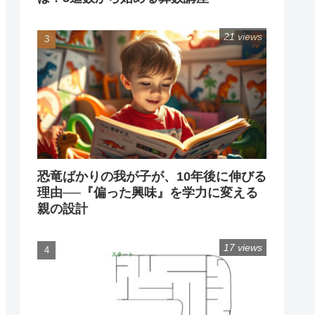
21 views
恐竜ばかりの我が子が、10年後に伸びる
理由──『偏った興味』を学力に変える
親の設計
17 views