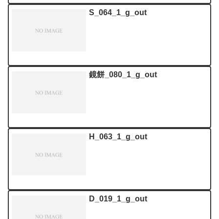
S_064_1_g_out
鏡餅_080_1_g_out
H_063_1_g_out
D_019_1_g_out