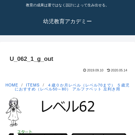
教育の成果は運ではなく設計によって生み出せる。
幼児教育アカデミー
U_062_1_g_out
2019.09.10
2020.05.14
HOME
ITEMS
４歳０か月レベル（レベル70まで）
５歳児
におすすめ（レベル50～80）
アルファベット
左利き用