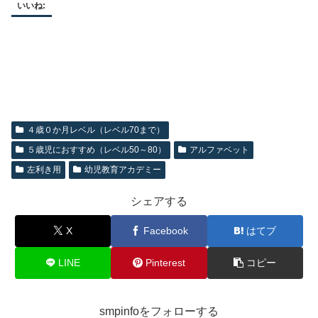
いいね:
４歳０か月レベル（レベル70まで）
５歳児におすすめ（レベル50～80）
アルファベット
左利き用
幼児教育アカデミー
シェアする
X
Facebook
はてブ
LINE
Pinterest
コピー
smpinfoをフォローする