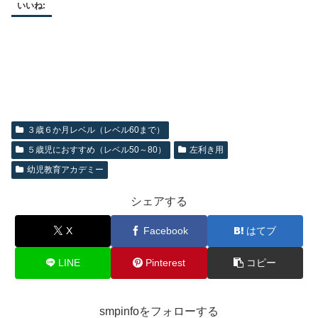
いいね:
３歳６か月レベル（レベル60まで）
５歳児におすすめ（レベル50～80）
左利き用
幼児教育アカデミー
シェアする
X
Facebook
はてブ
LINE
Pinterest
コピー
smpinfoをフォローする