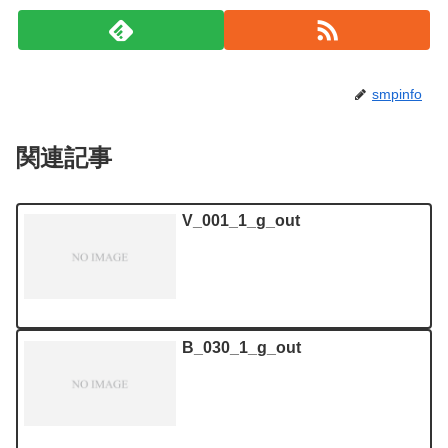
smpinfo
関連記事
V_001_1_g_out
B_030_1_g_out