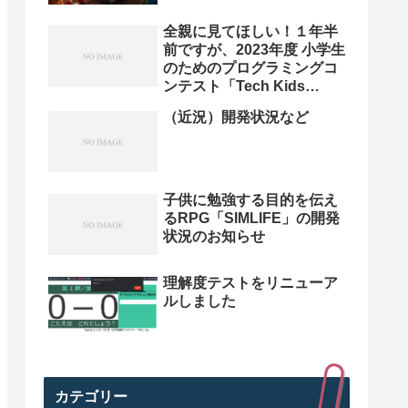
全親に見てほしい！１年半
前ですが、2023年度 小学生
のためのプログラミングコ
ンテスト「Tech Kids
Grand Prix 2023」本選決
（近況）開発状況など
勝プレゼン動画を紹介。プ
ログラミング小学生のレベ
ル高すぎ
子供に勉強する目的を伝え
るRPG「SIMLIFE」の開発
状況のお知らせ
理解度テストをリニューア
ルしました
カテゴリー