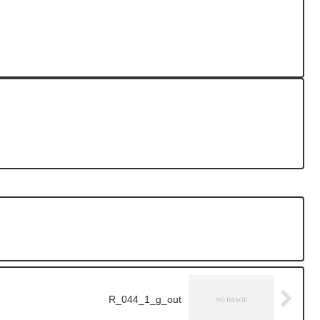
R_044_1_g_out