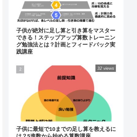
子供が絶対に足し算と引き算をマスター
できる！ステップアップ算数トレーニン
グ勉強法とは？計画とフィードバック実
践講座
32 views
子供に最短で10までの足し算を教えるに
は？5進数から始める算数講座