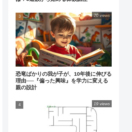
20 views
恐竜ばかりの我が子が、10年後に伸びる
理由──『偏った興味』を学力に変える
親の設計
19 views