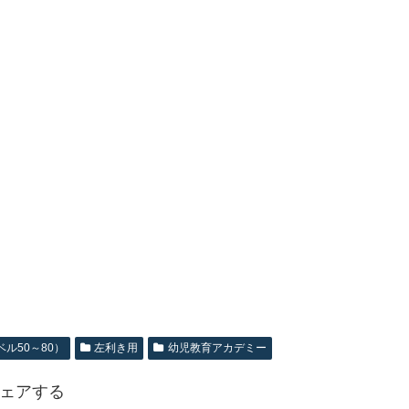
ル50～80）
左利き用
幼児教育アカデミー
ェアする