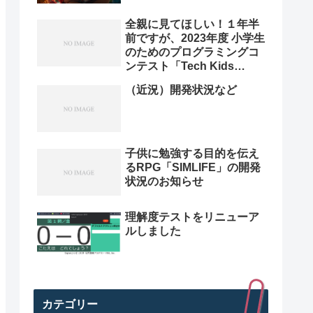
全親に見てほしい！１年半
前ですが、2023年度 小学生
のためのプログラミングコ
ンテスト「Tech Kids
Grand Prix 2023」本選決
（近況）開発状況など
勝プレゼン動画を紹介。プ
ログラミング小学生のレベ
ル高すぎ
子供に勉強する目的を伝え
るRPG「SIMLIFE」の開発
状況のお知らせ
理解度テストをリニューア
ルしました
カテゴリー