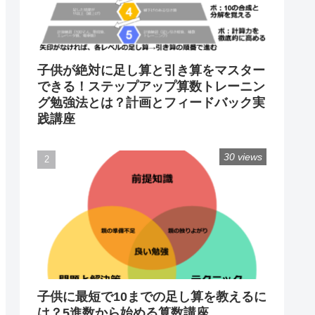
子供が絶対に足し算と引き算をマスター
できる！ステップアップ算数トレーニン
グ勉強法とは？計画とフィードバック実
践講座
30 views
子供に最短で10までの足し算を教えるに
は？5進数から始める算数講座