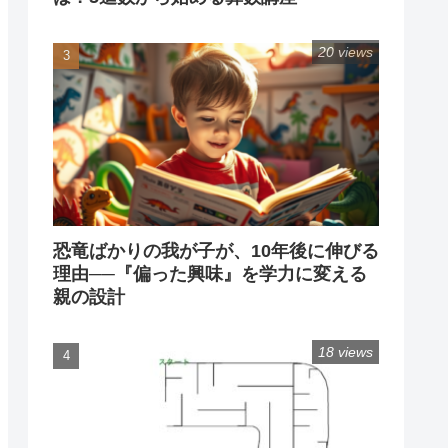
20 views
恐竜ばかりの我が子が、10年後に伸びる
理由──『偏った興味』を学力に変える
親の設計
18 views