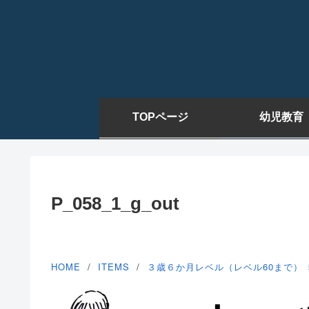
TOPページ
幼児教育
P_058_1_g_out
HOME
ITEMS
３歳６か月レベル（レベル60まで）