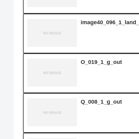
image40_096_1_land_
O_019_1_g_out
Q_008_1_g_out