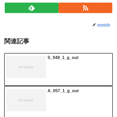
smpinfo
関連記事
S_049_1_g_out
A_057_1_g_out