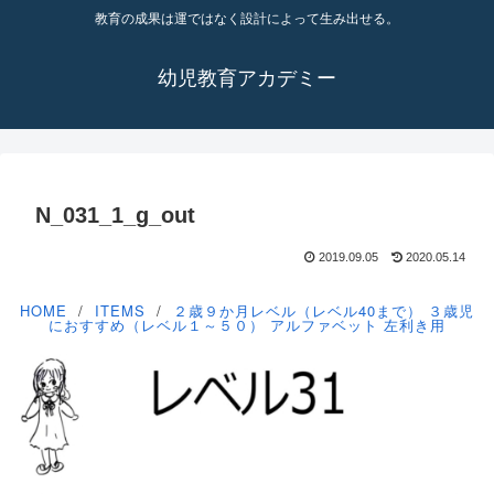
教育の成果は運ではなく設計によって生み出せる。
幼児教育アカデミー
N_031_1_g_out
2019.09.05
2020.05.14
HOME
ITEMS
２歳９か月レベル（レベル40まで）
３歳児
におすすめ（レベル１～５０）
アルファベット
左利き用