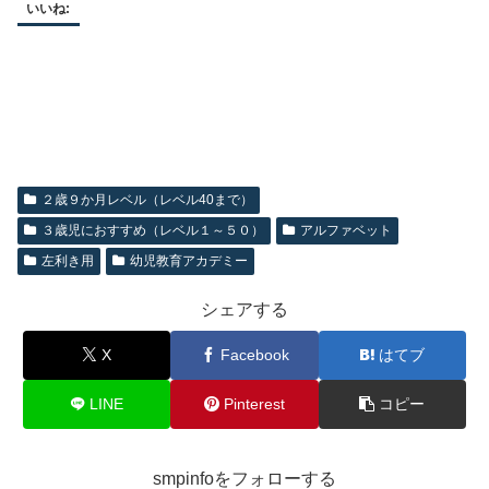
いいね:
２歳９か月レベル（レベル40まで）
３歳児におすすめ（レベル１～５０）
アルファベット
左利き用
幼児教育アカデミー
シェアする
X
Facebook
はてブ
LINE
Pinterest
コピー
smpinfoをフォローする