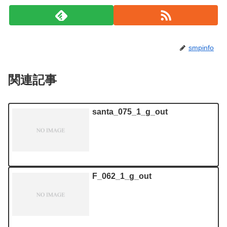
smpinfo
関連記事
santa_075_1_g_out
F_062_1_g_out