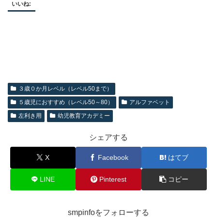
いいね:
３歳０か月レベル（レベル50まで）
５歳児におすすめ（レベル50～80）
アルファベット
左利き用
幼児教育アカデミー
シェアする
X
Facebook
はてブ
LINE
Pinterest
コピー
smpinfoをフォローする