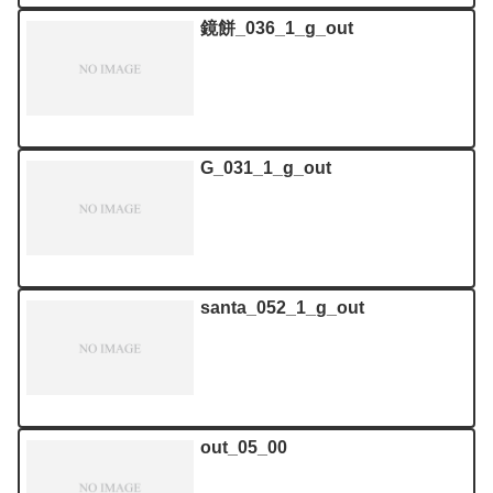
鏡餅_036_1_g_out
G_031_1_g_out
santa_052_1_g_out
out_05_00