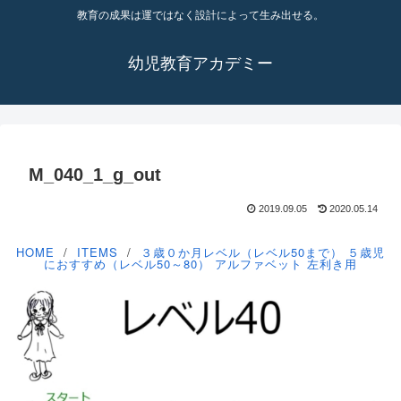
教育の成果は運ではなく設計によって生み出せる。
幼児教育アカデミー
M_040_1_g_out
2019.09.05
2020.05.14
HOME
ITEMS
３歳０か月レベル（レベル50まで）
５歳児
におすすめ（レベル50～80）
アルファベット
左利き用