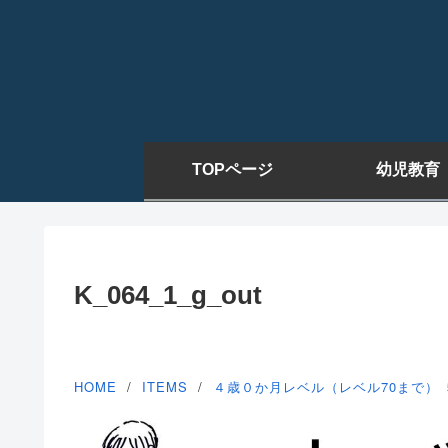
TOPページ
幼児教育
K_064_1_g_out
HOME
ITEMS
４歳０か月レベル（レベル70まで）