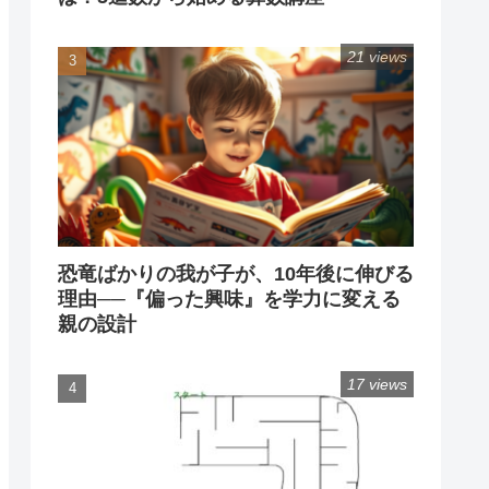
21 views
恐竜ばかりの我が子が、10年後に伸びる
理由──『偏った興味』を学力に変える
親の設計
17 views