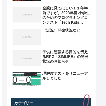
全親に見てほしい！１年半
前ですが、2023年度 小学生
のためのプログラミングコ
ンテスト「Tech Kids
Grand Prix 2023」本選決
（近況）開発状況など
勝プレゼン動画を紹介。プ
ログラミング小学生のレベ
ル高すぎ
子供に勉強する目的を伝え
るRPG「SIMLIFE」の開発
状況のお知らせ
理解度テストをリニューア
ルしました
カテゴリー