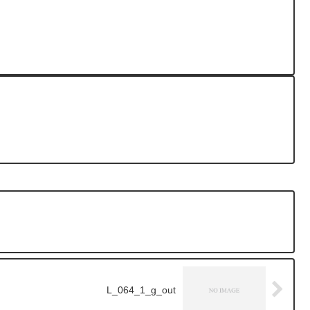
L_064_1_g_out