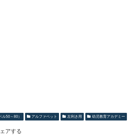
ル50～80）
アルファベット
左利き用
幼児教育アカデミー
ェアする