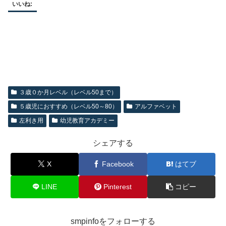
いいね:
３歳０か月レベル（レベル50まで）
５歳児におすすめ（レベル50～80）
アルファベット
左利き用
幼児教育アカデミー
シェアする
X
Facebook
はてブ
LINE
Pinterest
コピー
smpinfoをフォローする