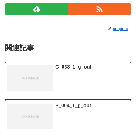
smpinfo
関連記事
G_038_1_g_out
P_004_1_g_out