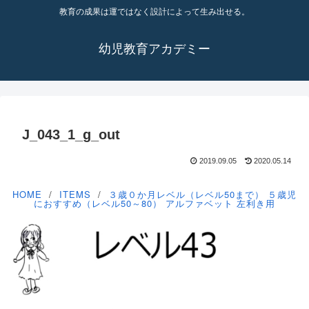
教育の成果は運ではなく設計によって生み出せる。
幼児教育アカデミー
J_043_1_g_out
2019.09.05
2020.05.14
HOME
ITEMS
３歳０か月レベル（レベル50まで）
５歳児
におすすめ（レベル50～80）
アルファベット
左利き用