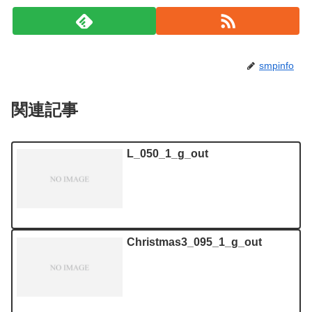
smpinfo
関連記事
L_050_1_g_out
Christmas3_095_1_g_out