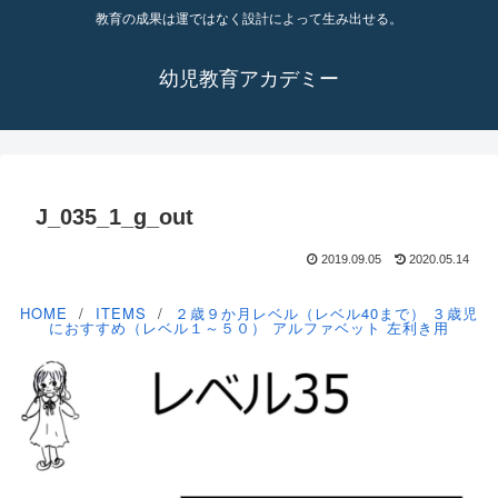
教育の成果は運ではなく設計によって生み出せる。
幼児教育アカデミー
J_035_1_g_out
2019.09.05
2020.05.14
HOME
ITEMS
２歳９か月レベル（レベル40まで）
３歳児
におすすめ（レベル１～５０）
アルファベット
左利き用