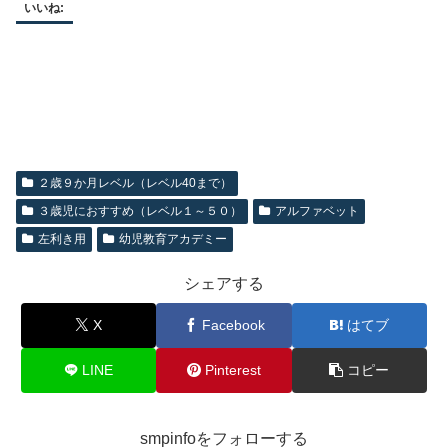
いいね:
２歳９か月レベル（レベル40まで）
３歳児におすすめ（レベル１～５０）
アルファベット
左利き用
幼児教育アカデミー
シェアする
X
Facebook
はてブ
LINE
Pinterest
コピー
smpinfoをフォローする