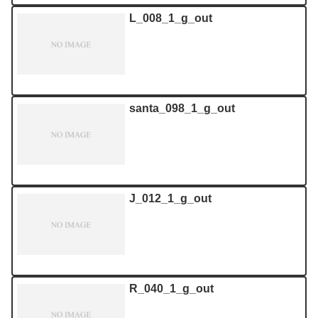
L_008_1_g_out
santa_098_1_g_out
J_012_1_g_out
R_040_1_g_out