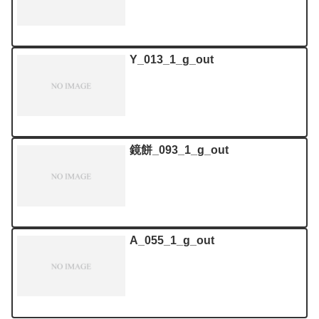
Y_013_1_g_out
鏡餅_093_1_g_out
A_055_1_g_out