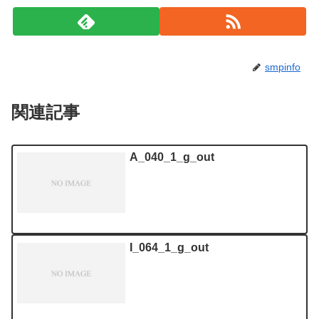
smpinfo
関連記事
A_040_1_g_out
I_064_1_g_out