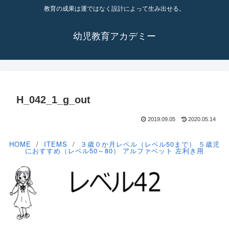
教育の成果は運ではなく設計によって生み出せる。
幼児教育アカデミー
H_042_1_g_out
2019.09.05
2020.05.14
HOME
ITEMS
３歳０か月レベル（レベル50まで）
５歳児
におすすめ（レベル50～80）
アルファベット
左利き用