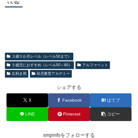
いいね:
３歳０か月レベル（レベル50まで）
５歳児におすすめ（レベル50～80）
アルファベット
左利き用
幼児教育アカデミー
シェアする
X
Facebook
はてブ
LINE
Pinterest
コピー
smpinfoをフォローする