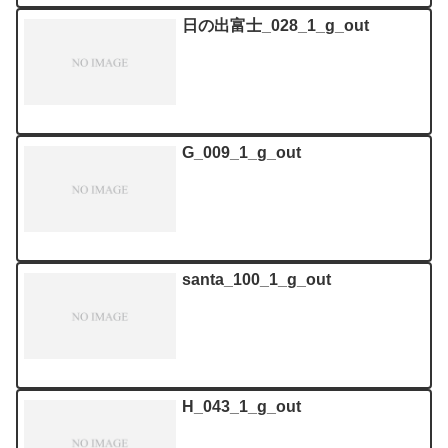
日の出富士_028_1_g_out
G_009_1_g_out
santa_100_1_g_out
H_043_1_g_out