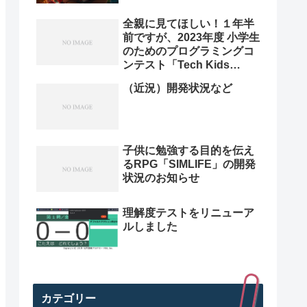
全親に見てほしい！１年半
前ですが、2023年度 小学生
のためのプログラミングコ
ンテスト「Tech Kids
Grand Prix 2023」本選決
（近況）開発状況など
勝プレゼン動画を紹介。プ
ログラミング小学生のレベ
ル高すぎ
子供に勉強する目的を伝え
るRPG「SIMLIFE」の開発
状況のお知らせ
理解度テストをリニューア
ルしました
カテゴリー