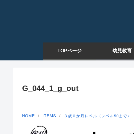
TOPページ
幼児教育
G_044_1_g_out
HOME
ITEMS
３歳０か月レベル（レベル50まで）