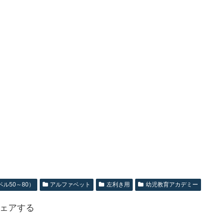
ル50～80）
アルファベット
左利き用
幼児教育アカデミー
ェアする