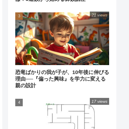
21 views
恐竜ばかりの我が子が、10年後に伸びる
理由──『偏った興味』を学力に変える
親の設計
17 views