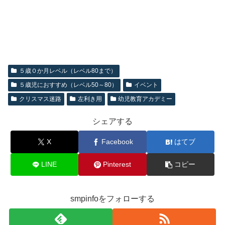
５歳０か月レベル（レベル80まで）
５歳児におすすめ（レベル50～80）
イベント
クリスマス迷路
左利き用
幼児教育アカデミー
シェアする
X
Facebook
はてブ
LINE
Pinterest
コピー
smpinfoをフォローする