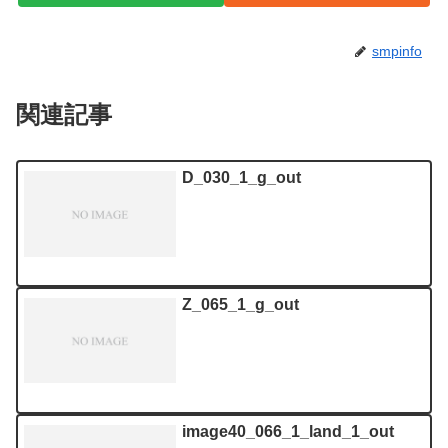
smpinfo
関連記事
D_030_1_g_out
Z_065_1_g_out
image40_066_1_land_1_out