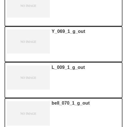
Y_069_1_g_out
L_009_1_g_out
bell_070_1_g_out