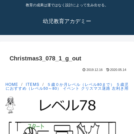
教育の成果は運ではなく設計によって生み出せる。
幼児教育アカデミー
Christmas3_078_1_g_out
2019.12.16
2020.05.14
HOME
ITEMS
５歳０か月レベル（レベル80まで）
５歳児
におすすめ（レベル50～80）
イベント
クリスマス迷路
左利き用