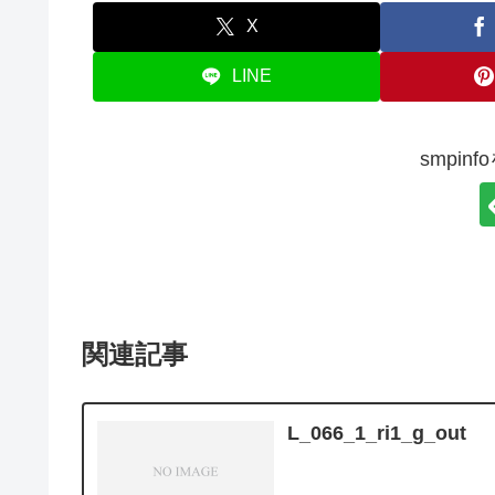
X
LINE
smpin
関連記事
L_066_1_ri1_g_out