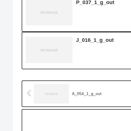
P_037_1_g_out
J_016_1_g_out
A_054_1_g_out