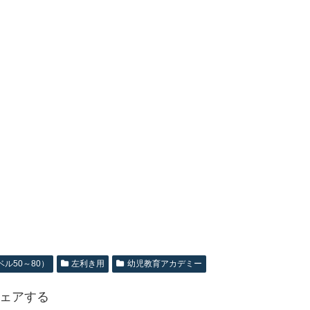
ル50～80）
左利き用
幼児教育アカデミー
ェアする