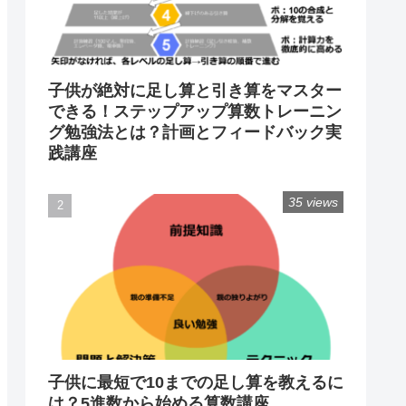
子供が絶対に足し算と引き算をマスター
できる！ステップアップ算数トレーニン
グ勉強法とは？計画とフィードバック実
践講座
35 views
子供に最短で10までの足し算を教えるに
は？5進数から始める算数講座