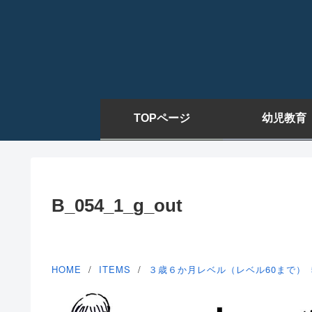
TOPページ
幼児教育
B_054_1_g_out
HOME
ITEMS
３歳６か月レベル（レベル60まで）