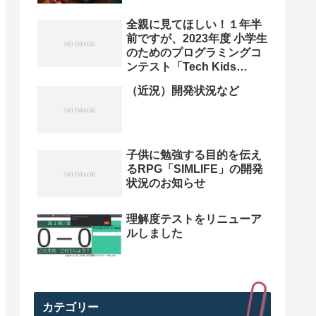
全親に見てほしい！１年半
前ですが、2023年度 小学生
のためのプログラミングコ
ンテスト「Tech Kids
Grand Prix 2023」本選決
（近況）開発状況など
勝プレゼン動画を紹介。プ
ログラミング小学生のレベ
ル高すぎ
子供に勉強する目的を伝え
るRPG「SIMLIFE」の開発
状況のお知らせ
理解度テストをリニューア
ルしました
カテゴリー