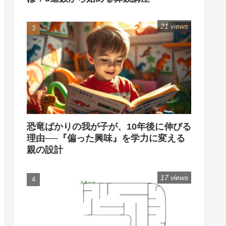
21 views
恐竜ばかりの我が子が、10年後に伸びる
理由──『偏った興味』を学力に変える
親の設計
17 views