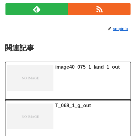
smpinfo
関連記事
image40_075_1_land_1_out
T_068_1_g_out