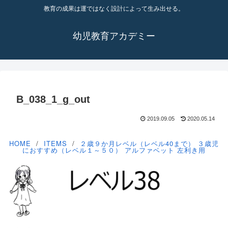
教育の成果は運ではなく設計によって生み出せる。
幼児教育アカデミー
B_038_1_g_out
2019.09.05
2020.05.14
HOME
ITEMS
２歳９か月レベル（レベル40まで）
３歳児
におすすめ（レベル１～５０）
アルファベット
左利き用