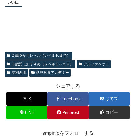
いいね:
２歳９か月レベル（レベル40まで）
３歳児におすすめ（レベル１～５０）
アルファベット
左利き用
幼児教育アカデミー
シェアする
X
Facebook
はてブ
LINE
Pinterest
コピー
smpinfoをフォローする