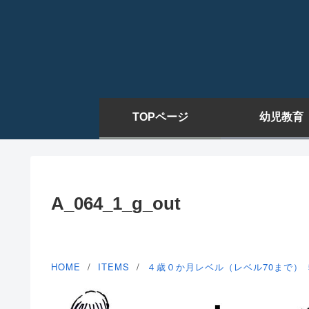
TOPページ
幼児教育
A_064_1_g_out
HOME
ITEMS
４歳０か月レベル（レベル70まで）