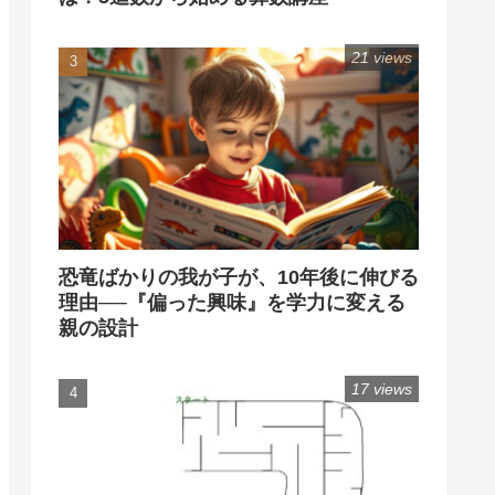
21 views
恐竜ばかりの我が子が、10年後に伸びる
理由──『偏った興味』を学力に変える
親の設計
17 views