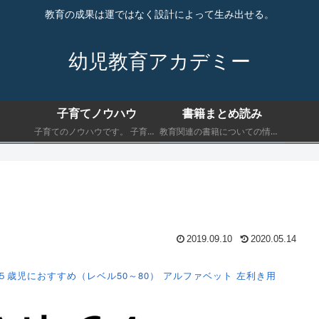
教育の成果は運ではなく設計によって生み出せる。
幼児教育アカデミー
子育てノウハウ
書籍まとめ読み
子育てのノウハウです。 子育てにおいて最低限知っておくべきことを書きます。
教育関連の書籍についての情報です。 子育てにおいて最低限知っておくべきことを書きます。
2019.09.10
2020.05.14
５歳児におすすめ（レベル50～80）
アルファベット
左利き用