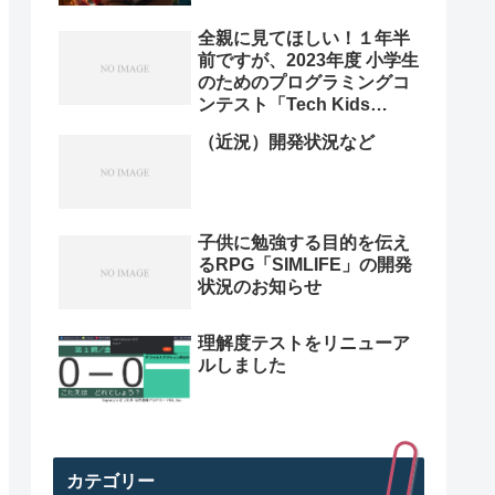
全親に見てほしい！１年半
前ですが、2023年度 小学生
のためのプログラミングコ
ンテスト「Tech Kids
Grand Prix 2023」本選決
（近況）開発状況など
勝プレゼン動画を紹介。プ
ログラミング小学生のレベ
ル高すぎ
子供に勉強する目的を伝え
るRPG「SIMLIFE」の開発
状況のお知らせ
理解度テストをリニューア
ルしました
カテゴリー