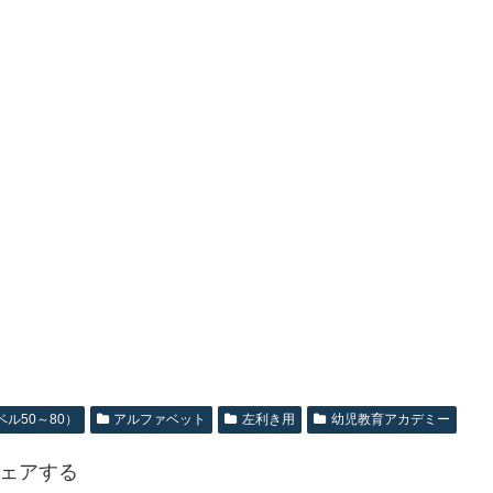
ル50～80）
アルファベット
左利き用
幼児教育アカデミー
ェアする